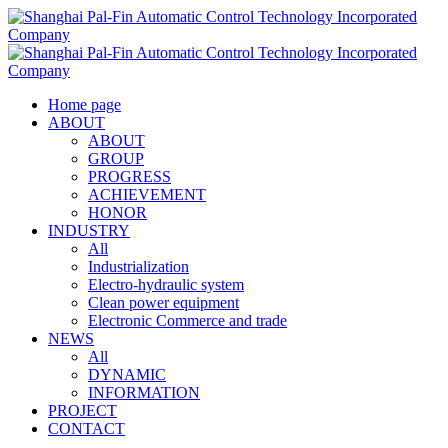
Home page
ABOUT
ABOUT
GROUP
PROGRESS
ACHIEVEMENT
HONOR
INDUSTRY
All
Industrialization
Electro-hydraulic system
Clean power equipment
Electronic Commerce and trade
NEWS
All
DYNAMIC
INFORMATION
PROJECT
CONTACT