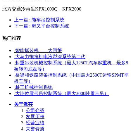
北方交通冷再生KFX1000Q，KFX2000
上一篇
: 随车吊控制系统
下一篇
: 剪叉平台控制系统
热门推荐
智能抓装机——大闸蟹
大马力拖拉机电液犁深系统第二代
起重吊装机械控制系统（最大1250T汽车起重机，最多8
桥转向底盘等）
桥梁和铁路装备控制系统（中国最大2500T运输SPMT平
板车等）
桩工机械控制系统
大吨位履带吊控制系统（最大3000吨履带吊）
关于派芬
公司介绍
发展历程
经营业绩
荣誉资质