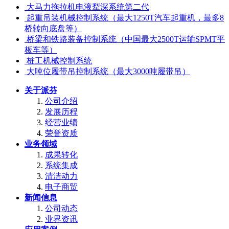
大马力拖拉机电液犁深系统第二代
起重吊装机械控制系统（最大1250T汽车起重机，最多8
桥转向底盘等）
桥梁和铁路装备控制系统（中国最大2500T运输SPMT平
板车等）
桩工机械控制系统
大吨位履带吊控制系统（最大3000吨履带吊）
关于派芬
公司介绍
发展历程
经营业绩
荣誉资质
业务领域
成果转化
系统集成
清洁动力
电子商贸
新闻信息
公司动态
业界资讯