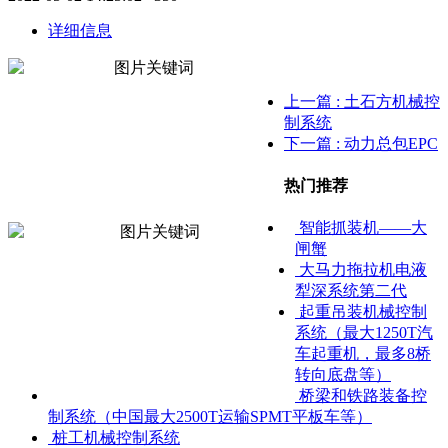
详细信息
上一篇
: 土石方机械控
制系统
下一篇
: 动力总包EPC
热门推荐
智能抓装机——大
闸蟹
大马力拖拉机电液
犁深系统第二代
起重吊装机械控制
系统（最大1250T汽
车起重机，最多8桥
转向底盘等）
桥梁和铁路装备控
制系统（中国最大2500T运输SPMT平板车等）
桩工机械控制系统