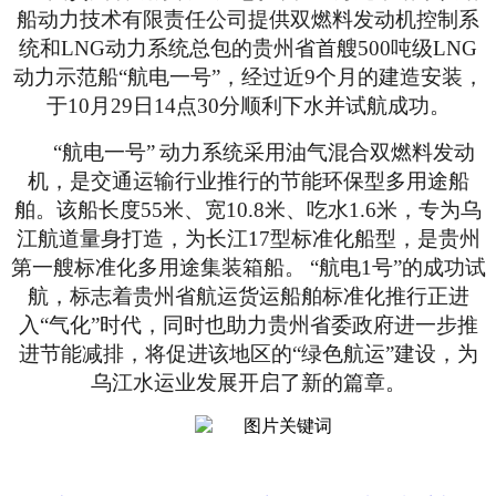
船动力技术有限责任公司提供双燃料发动机控制系
统和
LNG
动力系统总包的贵州省首艘
500
吨级
LNG
动力示范船“航电一号”，经过近
9
个月的建造安装，
于
10
月
29
日
14
点
30
分顺利下水并试航成功。
“航电一号”
动力系统采用油气混合双燃料发动
机，是交通运输行业推行的节能环保型多用途船
舶。该船长度
55
米、宽
10.8
米、吃水
1.6
米，专为乌
江航道量身打造，为长江
17
型标准化船型，是贵州
第一艘标准化多用途集装箱船。
“航电
1
号”的成功试
航，标志着贵州省航运货运船舶标准化推行正进
入“气化”时代，同时也助力贵州省委政府进一步推
进节能减排，将促进该地区的“绿色航运”建设，为
乌江水运业发展开启了新的篇章。