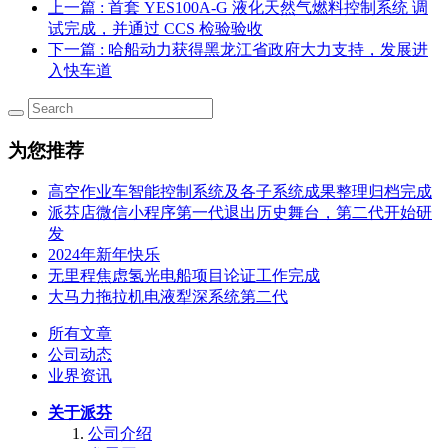
上一篇
: 首套 YES100A-G 液化天然气燃料控制系统 调
试完成，并通过 CCS 检验验收
下一篇
: 哈船动力获得黑龙江省政府大力支持，发展进
入快车道
为您推荐
高空作业车智能控制系统及各子系统成果整理归档完成
派芬店微信小程序第一代退出历史舞台，第二代开始研
发
2024年新年快乐
无里程焦虑氢光电船项目论证工作完成
大马力拖拉机电液犁深系统第二代
所有文章
公司动态
业界资讯
关于派芬
公司介绍