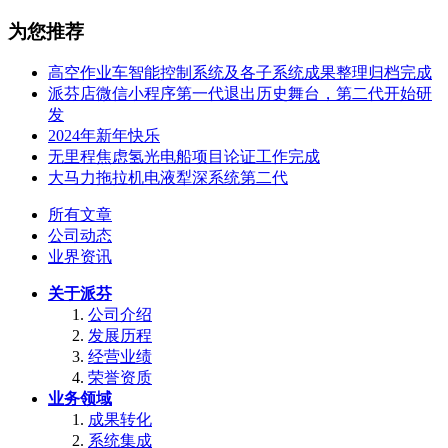
为您推荐
高空作业车智能控制系统及各子系统成果整理归档完成
派芬店微信小程序第一代退出历史舞台，第二代开始研
发
2024年新年快乐
无里程焦虑氢光电船项目论证工作完成
大马力拖拉机电液犁深系统第二代
所有文章
公司动态
业界资讯
关于派芬
公司介绍
发展历程
经营业绩
荣誉资质
业务领域
成果转化
系统集成