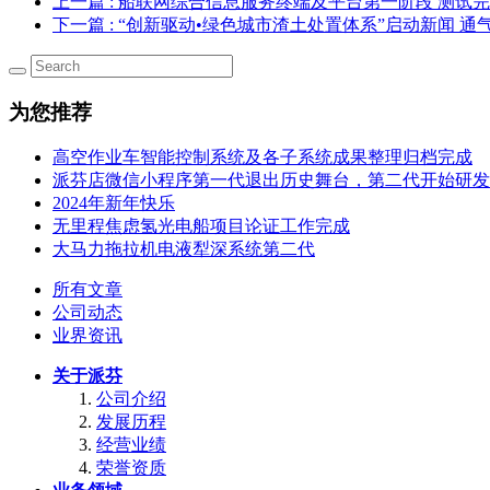
上一篇
: 船联网综合信息服务终端及平台第一阶段 测
下一篇
: “创新驱动•绿色城市渣土处置体系”启动新闻 通
为您推荐
高空作业车智能控制系统及各子系统成果整理归档完成
派芬店微信小程序第一代退出历史舞台，第二代开始研发
2024年新年快乐
无里程焦虑氢光电船项目论证工作完成
大马力拖拉机电液犁深系统第二代
所有文章
公司动态
业界资讯
关于派芬
公司介绍
发展历程
经营业绩
荣誉资质